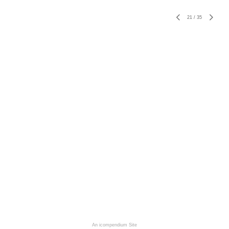
21
/
35
An icompendium Site