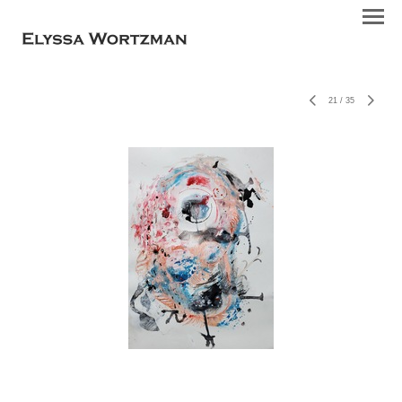
21
/
35