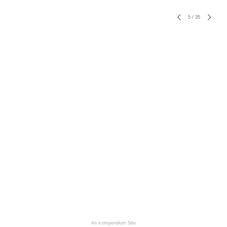
5
/
35
An icompendium Site