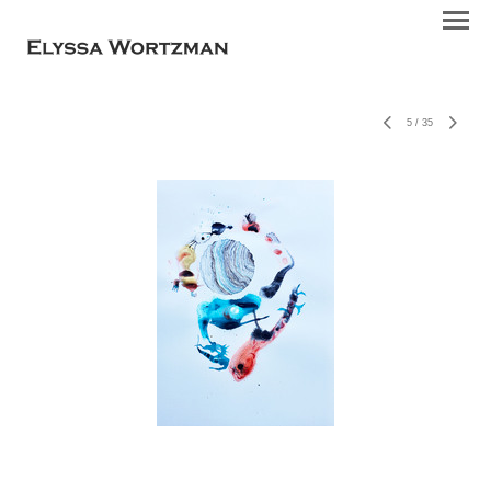
5
/
35